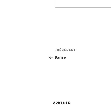
Navigation
Article
PRÉCÉDENT
de
précédent
Danse
l’article
ADRESSE