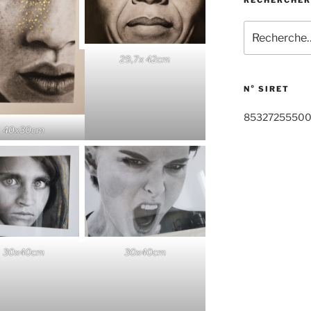
RECHERCHER
Recherche
pour
:
29,7x 42cm
N° SIRET
85327255500
40x30cm
30x40cm
30x40cm