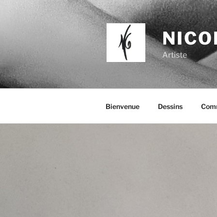
Aller
au
contenu
NICO
principal
Artiste
Bienvenue
Dessins
Comm